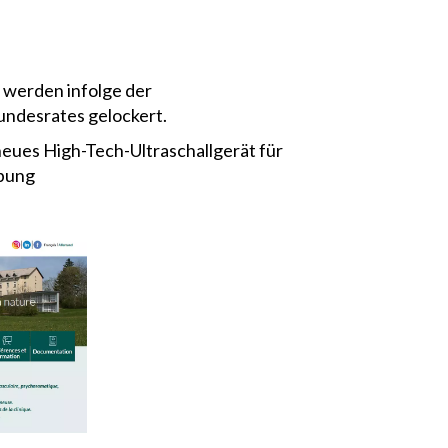
werden infolge der
ndesrates gelockert.
 neues High-Tech-Ultraschallgerät für
ebung