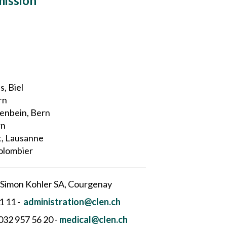
ission
, Biel
rn
senbein, Bern
rn
t, Lausanne
Colombier
 Simon Kohler SA, Courgenay
1 11 -
administration@clen.ch
 032 957 56 20 -
medical@clen.ch